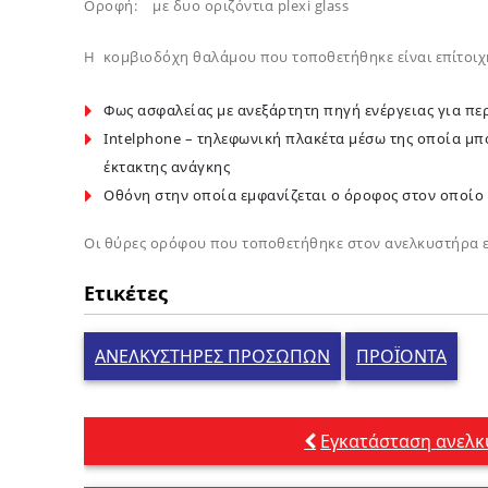
Οροφή: με δυο οριζόντια plexi glass
Η κομβιοδόχη θαλάμου που τοποθετήθηκε είναι επίτοιχη
Φως ασφαλείας με ανεξάρτητη πηγή ενέργειας για πε
Intelphone – τηλεφωνική πλακέτα μέσω της οποία μπο
έκτακτης ανάγκης
Οθόνη στην οποία εμφανίζεται ο όροφος στον οποίο
Οι θύρες ορόφου που τοποθετήθηκε στον ανελκυστήρα ε
Ετικέτες
ΑΝΕΛΚΥΣΤΗΡΕΣ ΠΡΟΣΩΠΩΝ
ΠΡΟΪΟΝΤΑ
Πλοήγηση
Εγκατάσταση ανελκ
άρθρων