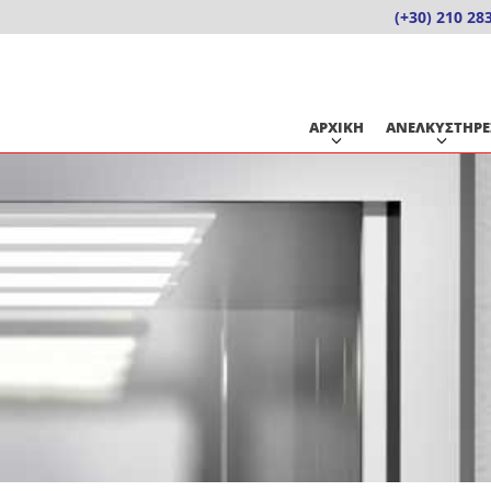
Skip
(+30) 210 28
to
content
ΑΡΧΙΚΗ
ΑΝΕΛΚΥΣΤΗΡΕ