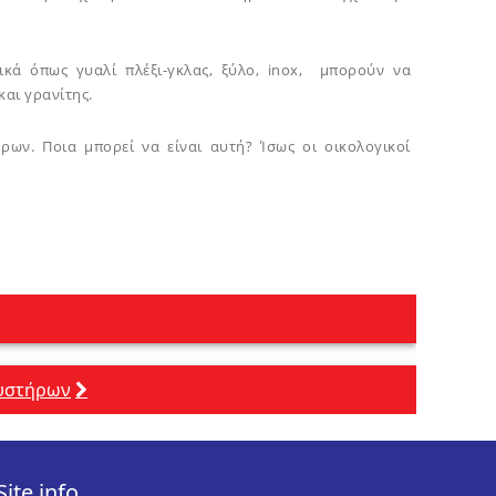
ικά όπως γυαλί πλέξι-γκλας, ξύλο, inox, μπορούν να
και γρανίτης.
ρων. Ποια μπορεί να είναι αυτή? Ίσως οι οικολογικοί
κυστήρων
Site info