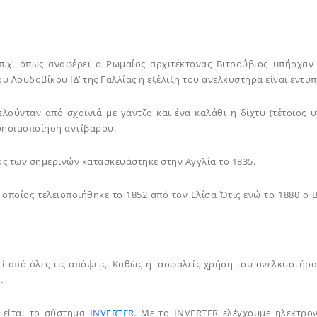
.χ. όπως αναφέρει ο Ρωμαίος αρχιτέκτονας Βιτρούβιος υπήρχαν
υ Λουδοβίκου ΙΔ’ της Γαλλίας η εξέλιξη του ανελκυστήρα είναι εντυ
λούνταν από σχοινιά με γάντζο και ένα καλάθι ή δίχτυ (τέτοιος 
ρησιμοποίηση αντίβαρου.
ς των σημερινών κατασκευάστηκε στην Αγγλία το 1835.
οποίος τελειοποιήθηκε το 1852 από τον Ελίσα Ότις ενώ το 1880 ο
εί από όλες τις απόψεις. Καθώς η ασφαλείς χρήση του ανελκυστήρα
.
οιείται το σύστημα
INVERTER
. Με το INVERTER ελέγχουμε ηλεκτρο