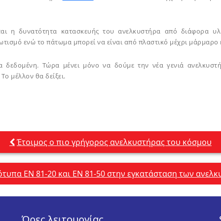
εται η δυνατότητα κατασκευής του ανελκυστήρα από διάφορα υλ
φωτισμό ενώ το πάτωμα μπορεί να είναι από πλαστικό μέχρι μάρμαρο 
ια δεδομένη. Τώρα μένει μόνο να δούμε την νέα γενιά ανελκυστή
Το μέλλον θα δείξει.
Έτοιμος ο πιο γρήγορος ανελκυστήρας του κόσμου
ότυπα ΕΝ 81-20 και ΕΝ 81-50 στην εγκατάσταση των ανελ
Ώρες λειτουργίας