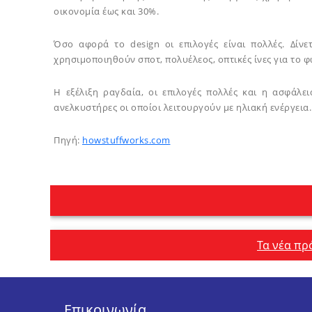
οικονομία έως και 30%.
Όσο αφορά το design οι επιλογές είναι πολλές. Δίν
χρησιμοποιηθούν σποτ, πολυέλεος, οπτικές ίνες για το 
Η εξέλιξη ραγδαία, οι επιλογές πολλές και η ασφάλε
ανελκυστήρες οι οποίοι λειτουργούν με ηλιακή ενέργεια. 
Πηγή:
howstuffworks.com
Πλοήγηση
άρθρων
Τα νέα πρ
Επικοινωνία