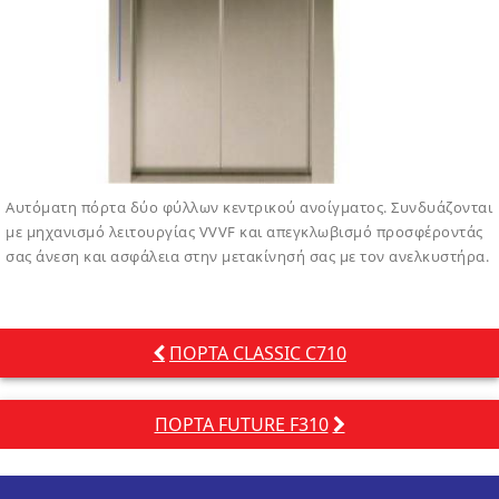
Αυτόματη πόρτα δύο φύλλων κεντρικού ανοίγματος. Συνδυάζονται
με μηχανισμό λειτουργίας VVVF και απεγκλωβισμό προσφέροντάς
σας άνεση και ασφάλεια στην μετακίνησή σας με τον ανελκυστήρα.
Πλοήγηση
ΠΟΡΤΑ CLASSIC C710
άρθρων
ΠΟΡΤΑ FUTURE F310