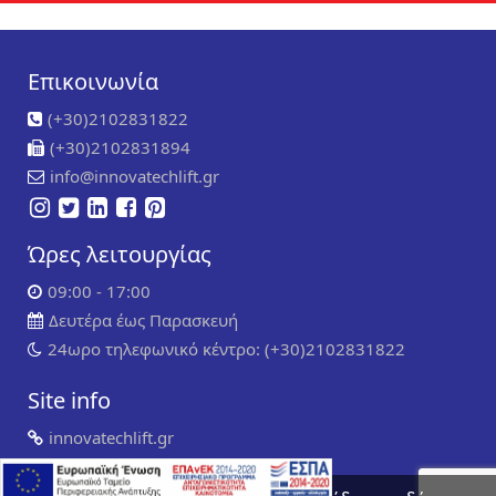
Επικοινωνία
(+30)2102831822
(+30)2102831894
info@innovatechlift.gr
Ώρες λειτουργίας
09:00 - 17:00
Δευτέρα έως Παρασκευή
24ωρο τηλεφωνικό κέντρο: (+30)2102831822
Site info
innovatechlift.gr
Copyright 2024 | all rights reserved
Developed by
Συντήρηση ιστοσελίδων
WP Experts